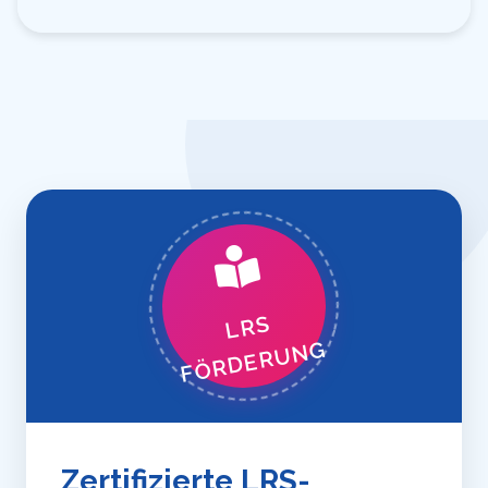
LRS
FÖRDERUNG
Zertifizierte LRS-