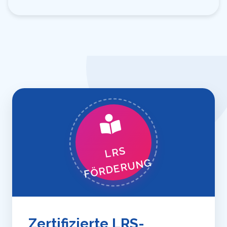
LRS
FÖRDERUNG
Zertifizierte LRS-